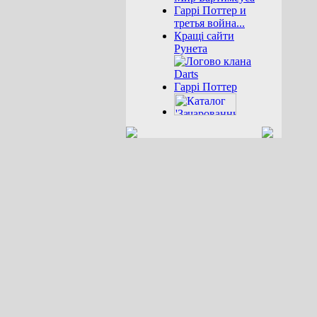
Гаррі Поттер и
третья война...
Кращі сайти
Рунета
Гаррі Поттер