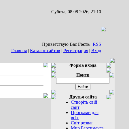
Субота, 08.08.2026, 21:10
Приветствую Вас
Гость
|
RSS
Главная
|
Каталог сайтов
|
Регистрация
|
Вход
Форма входа
Поиск
Друзья сайта
Створіть свій
сайт
Програми для
всіх
Світ розваг
Мир Бартимеуса