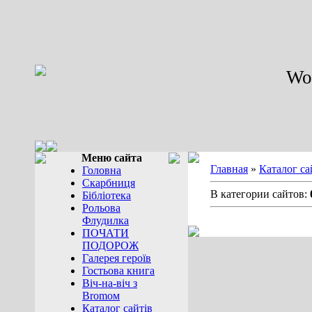
Wor
Меню сайта
Главная
»
Каталог са
Головна
Скарбниця
В категории сайтов:
Бібліотека
Рольова
Флудилка
ПОЧАТИ
ПОДОРОЖ
Галерея героїв
Гостьова книга
Віч-на-віч з
Bromом
Каталог сайтів