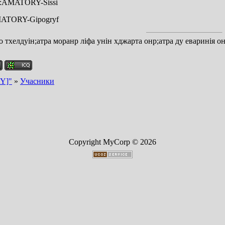
:AMATORY-Sissi
ATORY-Gipogryf
о тхелдуін;атра моранр ліфа унін хджарта онр;атра ду еваринія он
Y]"
»
Учасники
Copyright MyCorp © 2026