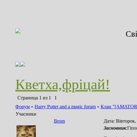
Св
Кветха,фріцай!
Страница
1
из
1
1
Форум
»
Harry Potter and a magic forum
»
Клан "[AMATOR
Учасники
Brom
Дата: Вівторок,
Засновник
:Гіп