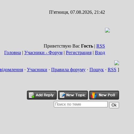
П'ятниця, 07.08.2026, 21:42
Приветствую Вас
Гость
|
RSS
Головна
|
Учасники - Форум
|
Регистрация
|
Вход
відомлення
·
Учасники
·
Правила форуму
·
Пошук
·
RSS
]