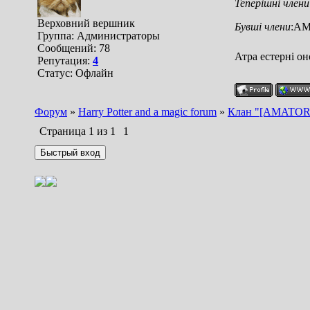
Теперішні члени
Верховний вершник
Бувші члени
:AM
Группа: Администраторы
Сообщений:
78
Атра естерні он
Репутация:
4
Статус:
Офлайн
Форум
»
Harry Potter and a magic forum
»
Клан "[AMATOR
Страница
1
из
1
1