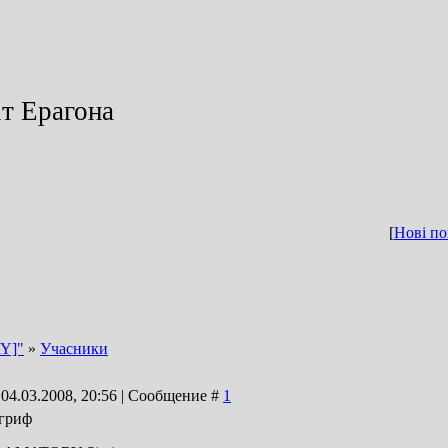
іт Ерагона
[
Нові по
Y]"
»
Учасники
 04.03.2008, 20:56 | Сообщение #
1
огриф