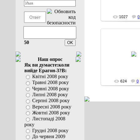
1027
0
50
28.12.20
Наш опрос
Рора
Як ви думаєте:коли
вийде Ерагон-3?В:
Квітні 2008 року
624
0
Травні 2008 року
Червні 2008 року
Липні 2008 року
Серпні 2008 року
Вересні 2008 року
Жовтні 2008 року
Листопаді 2008
року
Грудні 2008 року
До червня 2009