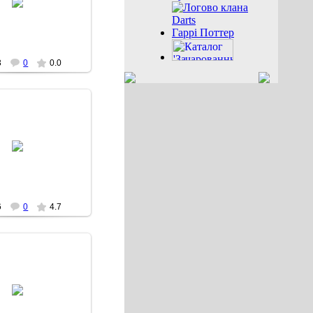
Роран
Гаррі Поттер
3
0
0.0
29.12.2007
Роран
6
0
4.7
28.12.2007
Brom