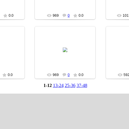
0.0
969
0
0.0
101
07
28.12.2007
н
Brom
0.0
969
0
0.0
59
1-12
13-24
25-36
37-48