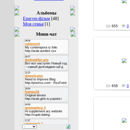
Рора
Альбомы
Ерагон-фільм
[48]
Моя семья
[1]
655
0
Мини-чат
29.12.20
Рора
658
0
28.12.20
Bro