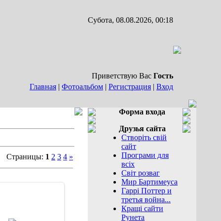
Субота, 08.08.2026, 00:18
Приветствую Вас
Гость
Главная
|
Фотоальбом
|
Регистрация
|
Вход
Форма входа
Друзья сайта
Створіть свій
сайт
Програми для
Страницы:
1
2
3
4
»
всіх
Світ розваг
Мир Бартимеуса
Гаррі Поттер и
третья война...
Кращі сайти
29.12.2007
Рунета