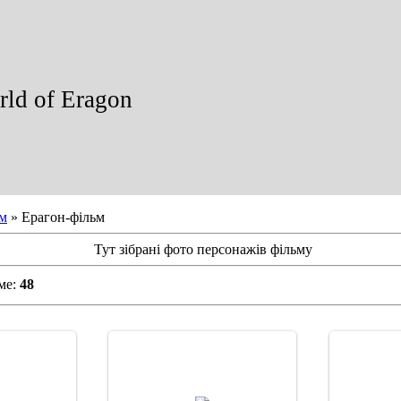
ld of Eragon
м
» Ерагон-фільм
Тут зібрані фото персонажів фільму
ме:
48
07
29.12.2007