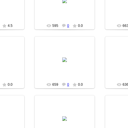
н
Роран
4.5
595
0
0.0
66
07
29.12.2007
н
Роран
0.0
659
0
0.0
63
07
28.12.2007
m
Brom