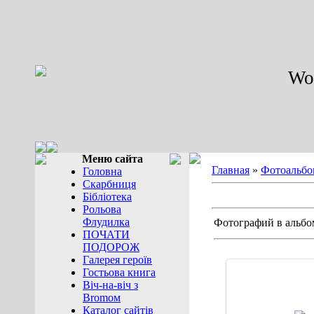
Wor
Меню сайта
Главная
»
Фотоальбо
Головна
Скарбниця
Бібліотека
Рольова
Флудилка
Фотографий в альбо
ПОЧАТИ
ПОДОРОЖ
Галерея героїв
Гостьова книга
Віч-на-віч з
Bromом
29.12.20
Каталог сайтів