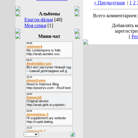
« Предыдущая
|
1
2
Альбомы
Всего комментариев
Ерагон-фільм
[48]
Моя семья
[1]
Добавлять к
зарегистри
Мини-чат
[
Ре